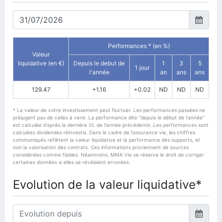
Performances * (en %)
Valeur
liquidative (en €)
Depuis le debut de
1
3
5
1 jour
l'année
an
ans
ans
129.47
+1.16
+0.02
ND
ND
ND
* La valeur de votre investissement peut fluctuer. Les performances passées ne
préjugent pas de celles à venir. La performance dite "depuis le début de l'année"
est calculée d'après la dernière VL de l'année précédente. Les performances sont
calculées dividendes réinvestis. Dans le cadre de l'assurance vie, les chiffres
communiqués reflètent la valeur liquidative et la performance des supports, et
non la valorisation des contrats. Ces informations proviennent de sources
considérées comme fiables. Néanmoins, MMA Vie se réserve le droit de corriger
certaines données si elles se révélaient erronées.
Evolution de la valeur liquidative*