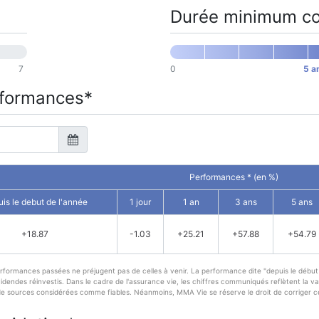
Durée minimum co
7
0
5 a
erformances*
Performances * (en %)
is le debut de l'année
1 jour
1 an
3 ans
5 ans
+18.87
-1.03
+25.21
+57.88
+54.79
erformances passées ne préjugent pas de celles à venir. La performance dite "depuis le début 
endes réinvestis. Dans le cadre de l'assurance vie, les chiffres communiqués reflètent la val
de sources considérées comme fiables. Néanmoins, MMA Vie se réserve le droit de corriger cer