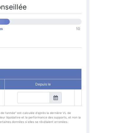
nseillée
ns
10
Depuis le
de l'année" est calculée d'après la dernière VL de
eur liquidative et la performance des supports, et non la
taines données si elles se révélaient erronées.