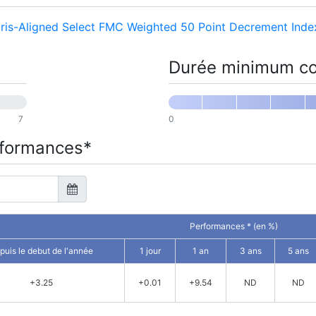
is-Aligned Select FMC Weighted 50 Point Decrement Inde
Durée minimum co
7
0
erformances*
Performances * (en %)
puis le debut de l'année
1 jour
1 an
3 ans
5 ans
+3.25
+0.01
+9.54
ND
ND