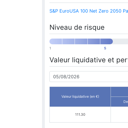
S&P EuroUSA 100 Net Zero 2050 Par
Niveau de risque
1
5
Valeur liquidative et p
Valeur liquidative (en €)
De
111.30