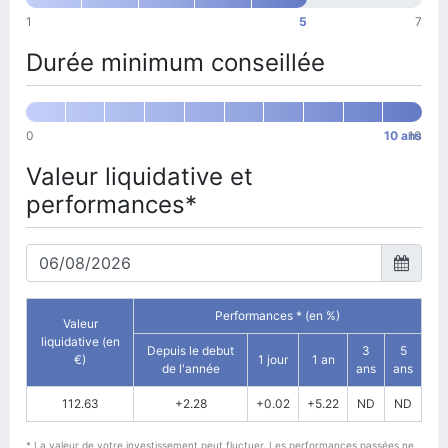
1
5
7
Durée minimum conseillée
0
10 ans
10
Valeur liquidative et
performances*
Performances * (en %)
Valeur
liquidative (en
Depuis le debut
3
5
€)
1 jour
1 an
de l'année
ans
ans
112.63
+2.28
+0.02
+5.22
ND
ND
* La valeur de votre investissement peut fluctuer. Les performances passées ne