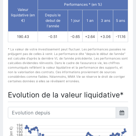
Performances * (en %)
Valeur
liquidative (en
Depuis le
€)
debut de
1 jour
1 an
3 ans
5 ans
l'année
190.43
-0.51
-0.65
+2.64
+3.06
-11.16
* La valeur de votre investissement peut fluctuer. Les performances passées ne
préjugent pas de celles à venir. La performance dite "depuis le début de l'année"
est calculée d'après la dernière VL de l'année précédente. Les performances sont
calculées dividendes réinvestis. Dans le cadre de l'assurance vie, les chiffres
communiqués reflètent la valeur liquidative et la performance des supports, et
non la valorisation des contrats. Ces informations proviennent de sources
considérées comme fiables. Néanmoins, MMA Vie se réserve le droit de corriger
certaines données si elles se révélaient erronées.
Evolution de la valeur liquidative*