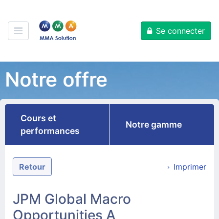
Se connecter
Notre offre
Cours et
Notre gamme
performances
Retour
Imprimer
JPM Global Macro
Opportunities A