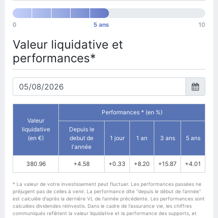
0
5 ans
10
Valeur liquidative et
performances*
Performances * (en %)
Valeur
liquidative
Depuis le
(en €)
debut de
1 jour
1 an
3 ans
5 ans
l'année
380.96
+4.58
+0.33
+8.20
+15.87
+4.01
* La valeur de votre investissement peut fluctuer. Les performances passées ne
préjugent pas de celles à venir. La performance dite "depuis le début de l'année"
est calculée d'après la dernière VL de l'année précédente. Les performances sont
calculées dividendes réinvestis. Dans le cadre de l'assurance vie, les chiffres
communiqués reflètent la valeur liquidative et la performance des supports, et