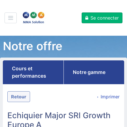
Se connecter
Notre offre
Cours et
Notre gamme
performances
Retour
Imprimer
Echiquier Major SRI Growth
Europe A