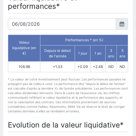
performances*
Performances * (en %)
Valeur
liquidative (en
Depuis le debut
3
5
€)
1 jour
1 an
de l'année
ans
ans
106.98
+1.33
+0.09
+2.48
ND
ND
* La valeur de votre investissement peut fluctuer. Les performances passées ne
préjugent pas de celles à venir. La performance dite "depuis le début de l'année"
est calculée d'après la dernière VL de l'année précédente. Les performances sont
calculées dividendes réinvestis. Dans le cadre de l'assurance vie, les chiffres
communiqués reflètent la valeur liquidative et la performance des supports, et
non la valorisation des contrats. Ces informations proviennent de sources
considérées comme fiables. Néanmoins, MMA Vie se réserve le droit de corriger
certaines données si elles se révélaient erronées.
Evolution de la valeur liquidative*