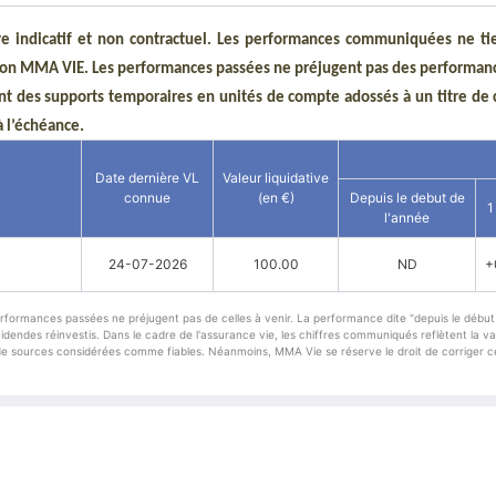
tre indicatif et non contractuel. Les performances communiquées ne t
ation MMA VIE. Les performances passées ne préjugent pas des performan
nt des supports temporaires en unités de compte adossés à un titre de 
à l’échéance.
Date dernière VL
Valeur liquidative
connue
(en €)
Depuis le debut de
1
l'année
24-07-2026
100.00
ND
+
erformances passées ne préjugent pas de celles à venir. La performance dite "depuis le début 
endes réinvestis. Dans le cadre de l'assurance vie, les chiffres communiqués reflètent la val
de sources considérées comme fiables. Néanmoins, MMA Vie se réserve le droit de corriger cer