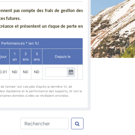
iennent pas compte des frais de gestion des
ces futures.
créance et présentent un risque de perte en
Performances * (en %)
1
3
5
 jour
Depuis le
an
ans
ans
0.01
ND
ND
ND
de l'année" est calculée d'après la dernière VL de
eur liquidative et la performance des supports, et non la
taines données si elles se révélaient erronées.