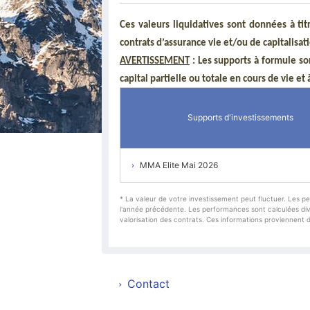
Ces valeurs liquidatives sont données à ti
contrats d’assurance vie et/ou de capitalis
AVERTISSEMENT
: Les supports à formule so
capital partielle ou totale en cours de vie et 
Supports d'investissements
MMA Elite Mai 2026
* La valeur de votre investissement peut fluctuer. Les p
l'année précédente. Les performances sont calculées divid
valorisation des contrats. Ces informations proviennent 
Contact